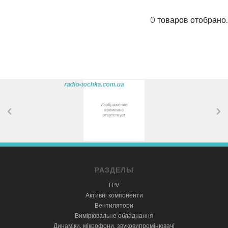
0 товаров отобрано.
РАЗДЕЛЫ
FPV
Активні компоненти
Вентилятори
Вимірювальне обладнання
Динаміки, мікрофони, звуковипромінювачі