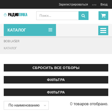
Зарегистрироваться
Вход
или
КАТАЛОГ
Включ
навиг
BOB LASER
КАТАЛОГ
0 товаров отобрано.
По наименованию