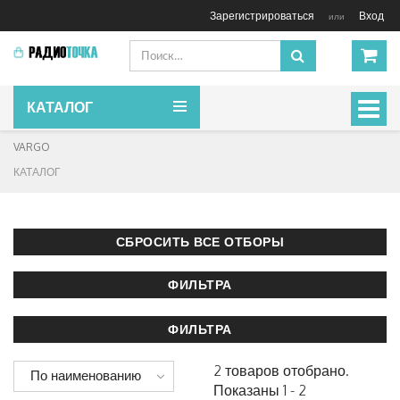
Зарегистрироваться
Вход
или
КАТАЛОГ
Включ
навиг
VARGO
КАТАЛОГ
2 товаров отобрано.
По наименованию
Показаны 1 - 2