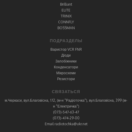
Brilliant
ELITE
TRINIX
CONNFLY
BOSSMAN
ПОДРАЗДЕЛЫ
Варистор VCR FNR
Діоди
Запобіжники
Конденсатори
Мікросхеми
Резистори
СВЯЗАТЬСЯ
м.Черкаси, вул.Благовісна, 172, (м-н "Радіоточка"), вул.Благовісна, 399 (м-
н "Електричка")
(073)-547-63-47
(073)-474-29-00
Email radiotochka@ukr.net