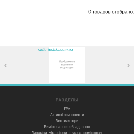
0 товаров отобрано.
РАЗДЕЛЫ
FPV
Активні компоненти
Вентилятори
Вимірювальне обладнання
Динаміки, мікрофони, звуковипромінювачі