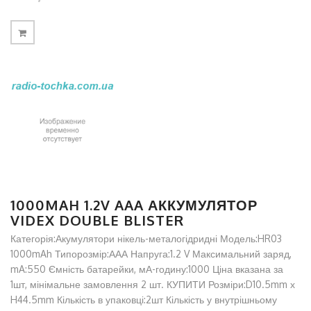
1000MAH 1.2V AAA АККУМУЛЯТОР
VIDEX DOUBLE BLISTER
Категорія:Акумулятори нікель-металогідридні Модель:HR03
1000mAh Типорозмір:ААА Напруга:1.2 V Максимальний заряд,
mA:550 Ємність батарейки, мА-годину:1000 Ціна вказана за
1шт, мінімальне замовлення 2 шт. КУПИТИ Розміри:D10.5mm х
H44.5mm Кількість в упаковці:2шт Кількість у внутрішньому