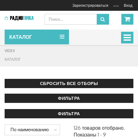
Зарегистрироваться
Вход
или
КАТАЛОГ
Включ
навиг
VIDEX
КАТАЛОГ
126 товаров отобрано.
По наименованию
Показаны 1 - 9