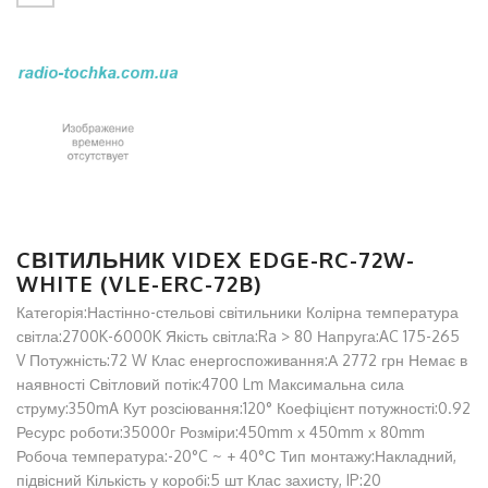
CВІТИЛЬНИК VIDEX EDGE-RC-72W-
WHITE (VLE-ERC-72B)
Категорія:Настінно-стельові світильники Колірна температура
світла:2700K-6000K Якість світла:Ra > 80 Напруга:AC 175-265
V Потужність:72 W Клас енергоспоживання:А 2772 грн Немає в
наявності Світловий потік:4700 Lm Максимальна сила
струму:350mA Кут розсіювання:120° Коефіцієнт потужності:0.92
Ресурс роботи:35000г Розміри:450mm х 450mm х 80mm
Робоча температура:-20°C ~ + 40°С Тип монтажу:Накладний,
підвісний Кількість у коробі:5 шт Клас захисту, IP:20