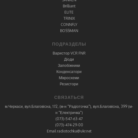
Brilliant
ELITE
TRINIX
CONNFLY
BOSSMAN
ПОДРАЗДЕЛЫ
Варистор VCR FNR
Діоди
Запобіжники
Конденсатори
Мікросхеми
Резистори
СВЯЗАТЬСЯ
м.Черкаси, вул.Благовісна, 172, (м-н "Радіоточка"), вул.Благовісна, 399 (м-
н "Електричка")
(073)-547-63-47
(073)-474-29-00
Email radiotochka@ukr.net