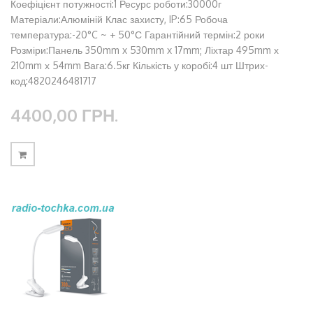
Коефіцієнт потужності:1 Ресурс роботи:30000г
Матеріали:Алюміній Клас захисту, IP:65 Робоча
температура:-20°C ~ + 50°С Гарантійний термін:2 роки
Розміри:Панель 350mm x 530mm x 17mm; Ліхтар 495mm х
210mm х 54mm Вага:6.5кг Кількість у коробі:4 шт Штрих-
код:4820246481717
4400,00 ГРН.