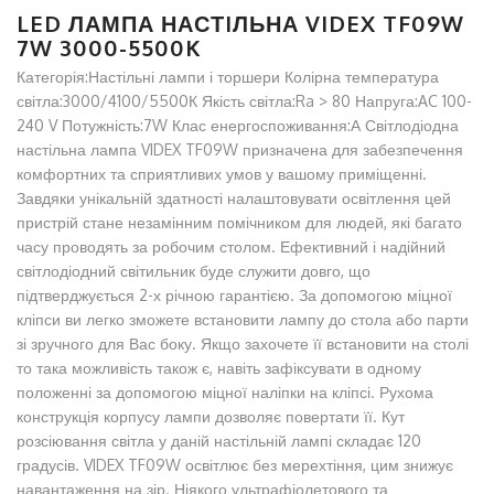
LED ЛАМПА НАСТIЛЬНА VIDEX TF09W
7W 3000-5500K
Категорія:Настільні лампи і торшери Колірна температура
світла:3000/4100/5500К Якість світла:Ra > 80 Напруга:AC 100-
240 V Потужність:7W Клас енергоспоживання:А Світлодіодна
настільна лампа VIDEX TF09W призначена для забезпечення
комфортних та сприятливих умов у вашому приміщенні.
Завдяки унікальній здатності налаштовувати освітлення цей
пристрій стане незамінним помічником для людей, які багато
часу проводять за робочим столом. Ефективний і надійний
світлодіодний світильник буде служити довго, що
підтверджується 2-х річною гарантією. За допомогою міцної
кліпси ви легко зможете встановити лампу до стола або парти
зі зручного для Вас боку. Якщо захочете її встановити на столі
то така можливість також є, навіть зафіксувати в одному
положенні за допомогою міцної наліпки на кліпсі. Рухома
конструкція корпусу лампи дозволяє повертати її. Кут
розсіювання світла у даній настільній лампі складає 120
градусів. VIDEX TF09W освітлює без мерехтіння, цим знижує
навантаження на зір. Ніякого ультрафіолетового та