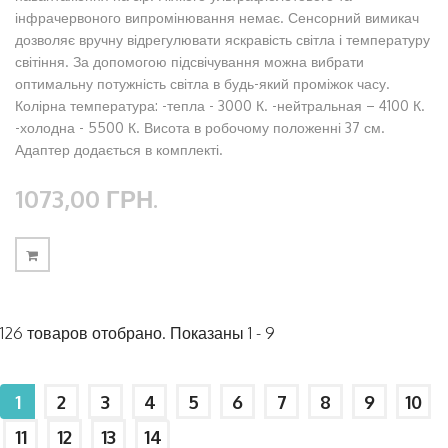
інфрачервоного випромінювання немає. Сенсорний вимикач
дозволяє вручну відрегулювати яскравість світла і температуру
світіння. За допомогою підсвічування можна вибрати
оптимальну потужність світла в будь-який проміжок часу.
Колірна температура: -тепла - 3000 К. -нейтральная – 4100 К.
-холодна - 5500 К. Висота в робочому положенні 37 см.
Адаптер додається в комплекті.
1073,00 ГРН.
126 товаров отобрано. Показаны 1 - 9
1
2
3
4
5
6
7
8
9
10
11
12
13
14