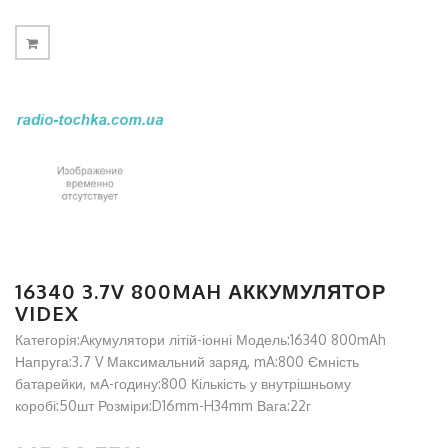
16340 3.7V 800MAH АККУМУЛЯТОР
VIDEX
Категорія:Акумулятори літій-іонні Модель:16340 800mAh
Напруга:3.7 V Максимальний заряд, mA:800 Ємність
батарейки, мА-годину:800 Кількість у внутрішньому
коробі:50шт Розміри:D16mm-H34mm Вага:22г