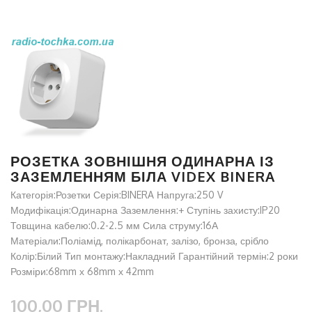
РОЗЕТКА ЗОВНІШНЯ ОДИНАРНА ІЗ
ЗАЗЕМЛЕННЯМ БІЛА VIDEX BINERA
Категорія:Розетки Серія:BINERA Напруга:250 V
Модифікація:Одинарна Заземлення:+ Ступінь захисту:IP20
Товщина кабелю:0.2-2.5 мм Сила струму:16А
Матеріали:Поліамід, полікарбонат, залізо, бронза, срібло
Колір:Білий Тип монтажу:Накладний Гарантійний термін:2 роки
Розміри:68mm х 68mm х 42mm
100,00 ГРН.