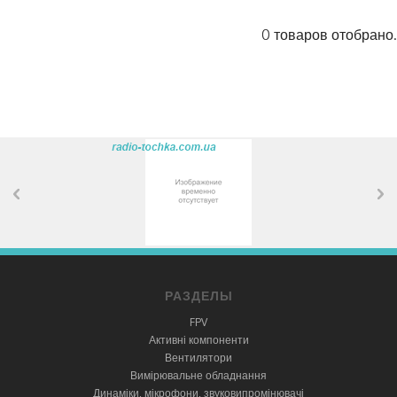
0 товаров отобрано.
РАЗДЕЛЫ
FPV
Активні компоненти
Вентилятори
Вимірювальне обладнання
Динаміки, мікрофони, звуковипромінювачі