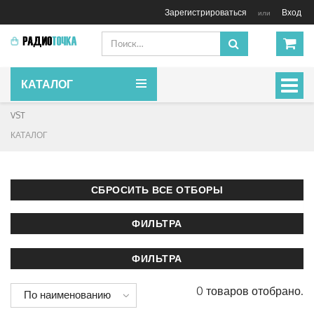
Зарегистрироваться
Вход
или
КАТАЛОГ
Включ
навиг
VST
КАТАЛОГ
0 товаров отобрано.
По наименованию