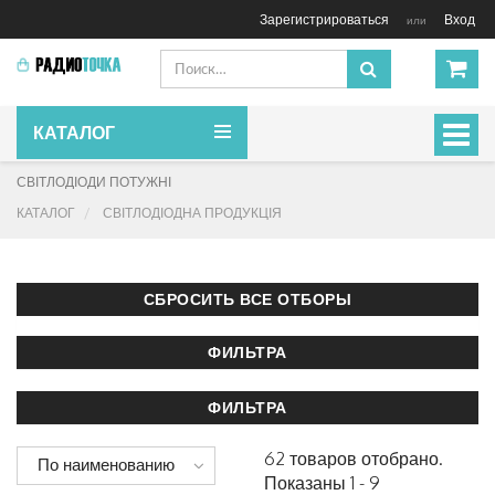
Зарегистрироваться
Вход
или
КАТАЛОГ
Включ
навиг
СВІТЛОДІОДИ ПОТУЖНІ
КАТАЛОГ
СВІТЛОДІОДНА ПРОДУКЦІЯ
62 товаров отобрано.
По наименованию
Показаны 1 - 9