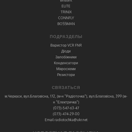
Brilliant
ELITE
TRINIX
CONNFLY
BOSSMAN
ПОДРАЗДЕЛЫ
Варистор VCR FNR
Діоди
Запобіжники
Конденсатори
Мікросхеми
Резистори
СВЯЗАТЬСЯ
м.Черкаси, вул.Благовісна, 172, (м-н "Радіоточка"), вул.Благовісна, 399 (м-
н "Електричка")
(073)-547-63-47
(073)-474-29-00
Email radiotochka@ukr.net