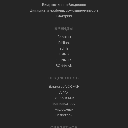
Вимірювальне обладнання
Динаміки, мікрофони, звуковипромінювачі
Електрика
БРЕНДЫ
SANKEN
Brilliant
ELITE
TRINIX
CONNFLY
BOSSMAN
ПОДРАЗДЕЛЫ
Варистор VCR FNR
Діоди
Запобіжники
Конденсатори
Мікросхеми
Резистори
СВЯЗАТЬСЯ