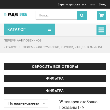
Зарегистрироваться
Вход
или
КАТАЛОГ
Включ
навиг
ПЕРЕМИКАЧІ ПОВЗУНКОВІ
КАТАЛОГ
ПЕРЕМИКАЧІ, ТУМБЛЕРИ, КНОПКИ, КІНЦЕВІ ВИМИКАЧІ
35 товаров отобрано.
По наименованию
Показаны 1 - 9