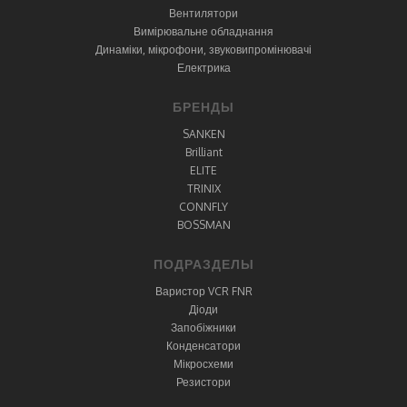
Вентилятори
Вимірювальне обладнання
Динаміки, мікрофони, звуковипромінювачі
Електрика
БРЕНДЫ
SANKEN
Brilliant
ELITE
TRINIX
CONNFLY
BOSSMAN
ПОДРАЗДЕЛЫ
Варистор VCR FNR
Діоди
Запобіжники
Конденсатори
Мікросхеми
Резистори