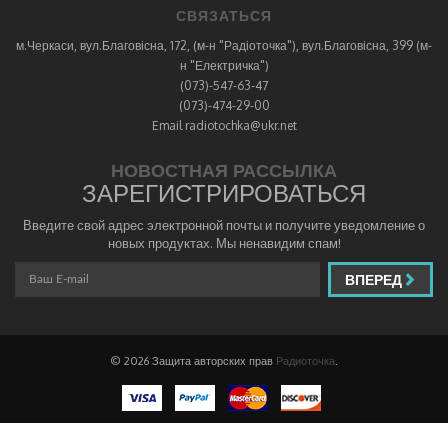
СВЯЗАТЬСЯ
м.Черкаси, вул.Благовісна, 172, (м-н "Радіоточка"), вул.Благовісна, 399 (м-
н "Електричка")
(073)-547-63-47
(073)-474-29-00
Email radiotochka@ukr.net
НОВОСТНАЯ РАССЫЛКА
ЗАРЕГИСТРИРОВАТЬСЯ
Введите свой адрес электронной почты и получите уведомление о
новых продуктах. Мы ненавидим спам!
ВПЕРЕД
© 2026 Защита авторских прав
Радиоточка
.