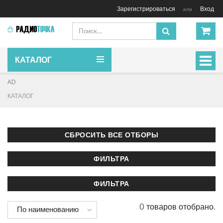
Зарегистрироваться
Вход
или
КАТАЛОГ
Включ
навиг
AD
КАТАЛОГ
0 товаров отобрано.
По наименованию