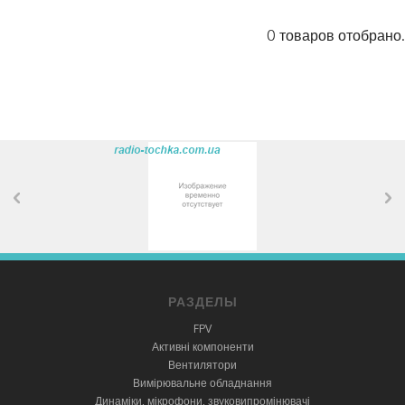
0 товаров отобрано.
РАЗДЕЛЫ
FPV
Активні компоненти
Вентилятори
Вимірювальне обладнання
Динаміки, мікрофони, звуковипромінювачі