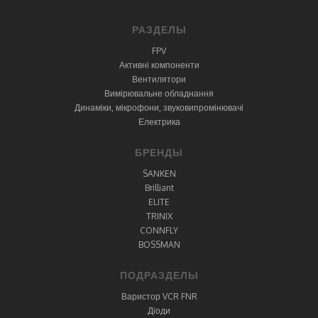
РАЗДЕЛЫ
FPV
Активні компоненти
Вентилятори
Вимірювальне обладнання
Динаміки, мікрофони, звуковипромінювачі
Електрика
БРЕНДЫ
SANKEN
Brilliant
ELITE
TRINIX
CONNFLY
BOSSMAN
ПОДРАЗДЕЛЫ
Варистор VCR FNR
Діоди