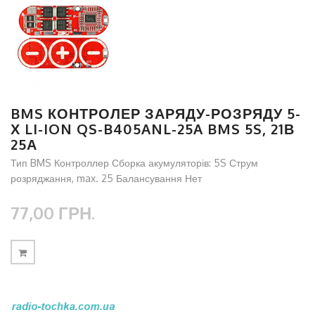
BMS КОНТРОЛЕР ЗАРЯДУ-РОЗРЯДУ 5-
Х LI-ION QS-B405ANL-25A BMS 5S, 21В
25А
Тип BMS Контроллер Сборка акумуляторів: 5S Струм
розряджання, max. 25 Балансування Нет
77,00 ГРН.