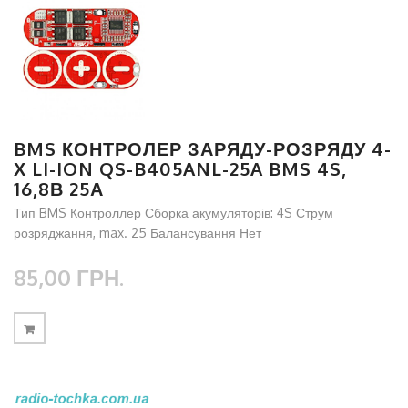
BMS КОНТРОЛЕР ЗАРЯДУ-РОЗРЯДУ 4-
Х LI-ION QS-B405ANL-25A BMS 4S,
16,8В 25А
Тип BMS Контроллер Сборка акумуляторів: 4S Струм
розряджання, max. 25 Балансування Нет
85,00 ГРН.