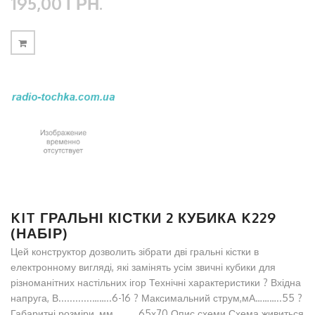
195,00 ГРН.
KIT ГРАЛЬНІ КІСТКИ 2 КУБИКА K229
(НАБІР)
Цей конструктор дозволить зібрати дві гральні кістки в
електронному вигляді, які замінять усім звичні кубики для
різноманітних настільних ігор Технічні характеристики ? Вхідна
напруга, В............……..6-16 ? Максимальний струм,мА………..55 ?
Габаритні розміри, мм……... 65х70 Опис схеми Схема живиться