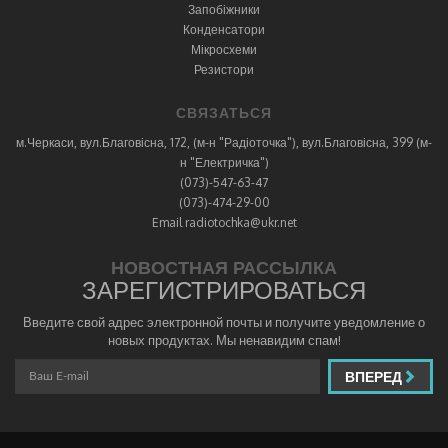
Запобіжники
Конденсатори
Мікросхеми
Резистори
СВЯЗАТЬСЯ
м.Черкаси, вул.Благовісна, 172, (м-н "Радіоточка"), вул.Благовісна, 399 (м-
н "Електричка")
(073)-547-63-47
(073)-474-29-00
Email radiotochka@ukr.net
НОВОСТНАЯ РАССЫЛКА
ЗАРЕГИСТРИРОВАТЬСЯ
Введите свой адрес электронной почты и получите уведомление о
новых продуктах. Мы ненавидим спам!
ВПЕРЕД