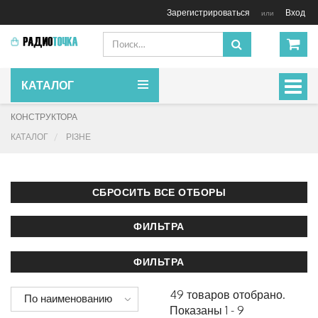
Зарегистрироваться
Вход
или
КАТАЛОГ
Включ
навиг
КОНСТРУКТОРА
КАТАЛОГ
РІЗНЕ
49 товаров отобрано.
По наименованию
Показаны 1 - 9