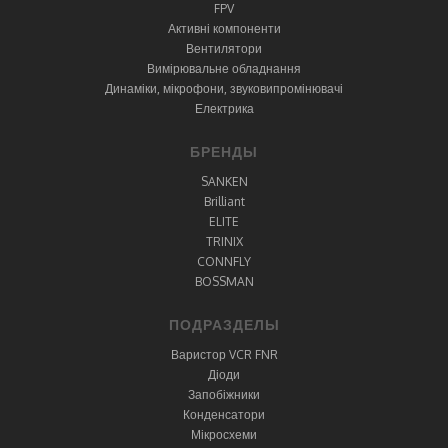
FPV
Активні компоненти
Вентилятори
Вимірювальне обладнання
Динаміки, мікрофони, звуковипромінювачі
Електрика
БРЕНДЫ
SANKEN
Brilliant
ELITE
TRINIX
CONNFLY
BOSSMAN
ПОДРАЗДЕЛЫ
Варистор VCR FNR
Діоди
Запобіжники
Конденсатори
Мікросхеми