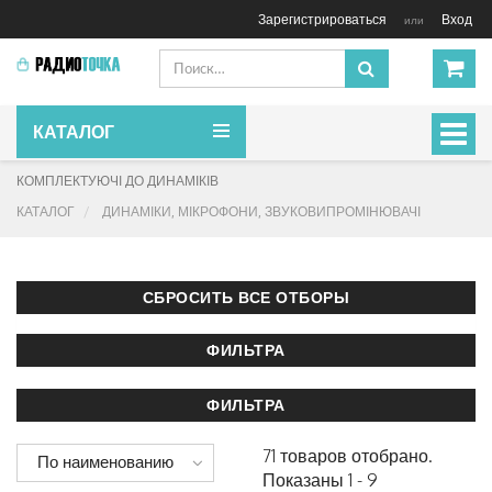
Зарегистрироваться
Вход
или
КАТАЛОГ
Включ
навиг
КОМПЛЕКТУЮЧІ ДО ДИНАМІКІВ
КАТАЛОГ
ДИНАМІКИ, МІКРОФОНИ, ЗВУКОВИПРОМІНЮВАЧІ
71 товаров отобрано.
По наименованию
Показаны 1 - 9