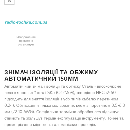
ЗНІМАЧ ІЗОЛЯЦІЇ ТА ОБЖИМУ
АВТОМАТИЧНИЙ 150ММ
Автоматичний знімач ізоляції та обтиску Сталь - високоякісне
лезо з японської сталі SK5 (Cr12MoV), твердістю HRC52-60
підходить для зняття ізоляції з усіх типів кабелю перетином
0,2- ). Обтискання тільки ізольованих клем з перетином 0,5-6,0
мм (22-10 AWG). Спеціальна термічна обробка лез підвищує
стійкість та збільшує термін експлуатації інструменту. Точне та
пряме різання мідного та алюмінієвих проводів.