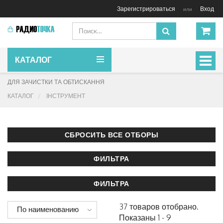
Зарегистрироваться
Вход
или
КАТАЛОГ
Включ
навиг
ДЛЯ ЗАЧИСТКИ ТА ОБТИСКАННЯ
КАТАЛОГ
ІНСТРУМЕНТ
37 товаров отобрано.
По наименованию
Показаны 1 - 9