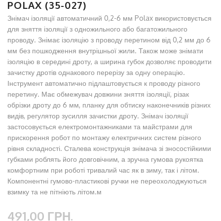
POLAX (35-027)
Знімач ізоляції автоматичний 0,2-6 мм Polax використовується
для зняття ізоляції з одножильного або багатожильного
проводу. Знімає ізоляцію з проводу перетином від 0,2 мм до 6
мм без пошкодження внутрішньої жили. Також може знімати
ізоляцію в середині дроту, а ширина губок дозволяє проводити
зачистку дротів однакового перерізу за одну операцію.
Інструмент автоматично підлаштовується к проводу різного
перетину. Має обмежувач довжини зняття ізоляції, різак
обрізки дроту до 6 мм, планку для обтиску наконечників різних
видів, регулятор зусилля зачистки дроту. Знімач ізоляції
застосовується електромонтажниками та майстрами для
прискорення робот по монтажу електричних систем різного
рівня складності. Сталева конструкція знімача зі зносостійкими
губками роблять його довговічним, а зручна гумова рукоятка
комфортним при роботі тривалий час як в зиму, так і літом.
Компонентні гумово-пластикові ручки не переохолоджуються
взимку та не пітніють літом.м
491,00 ГРН.