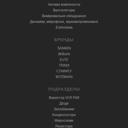
Активні компоненти
Вентилятори
Вимірювальне обладнання
Динаміки, мікрофони, звуковипромінювачі
Електрика
БРЕНДЫ
SANKEN
Brilliant
ELITE
TRINIX
CONNFLY
BOSSMAN
ПОДРАЗДЕЛЫ
Варистор VCR FNR
Діоди
Запобіжники
Конденсатори
Мікросхеми
Резистори