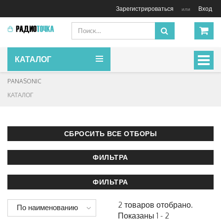
Зарегистрироваться
Вход
или
КАТАЛОГ
Включ
навиг
PANASONIC
КАТАЛОГ
2 товаров отобрано.
По наименованию
Показаны 1 - 2