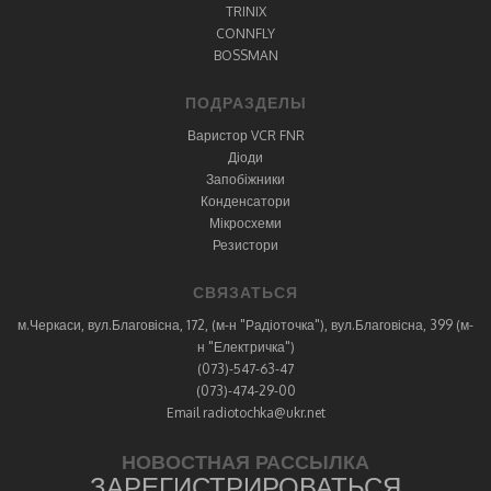
TRINIX
CONNFLY
BOSSMAN
ПОДРАЗДЕЛЫ
Варистор VCR FNR
Діоди
Запобіжники
Конденсатори
Мікросхеми
Резистори
СВЯЗАТЬСЯ
м.Черкаси, вул.Благовісна, 172, (м-н "Радіоточка"), вул.Благовісна, 399 (м-
н "Електричка")
(073)-547-63-47
(073)-474-29-00
Email radiotochka@ukr.net
НОВОСТНАЯ РАССЫЛКА
ЗАРЕГИСТРИРОВАТЬСЯ