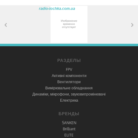
РАЗДЕЛЫ
FPV
Активні компоненти
Вентилятори
Вимірювальне обладнання
Динаміки, мікрофони, звуковипромінювачі
Електрика
БРЕНДЫ
SANKEN
Brilliant
ELITE