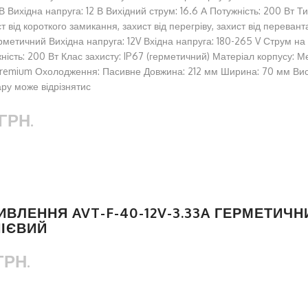
В Вихідна напруга: 12 В Вихідний струм: 16.6 А Потужність: 200 Вт Т
ст від короткого замикання, захист від перегріву, захист від переван
рметичний Вихідна напруга: 12V Вхідна напруга: 180-265 V Струм на 
ність: 200 Вт Клас захисту: IP67 (герметичний) Матеріал корпусу: М
 Premium Охолодження: Пасивне Довжина: 212 мм Ширина: 70 мм Вис
ару може відрізнятис
ГРН.
ВЛЕННЯ AVT-F-40-12V-3.33A ГЕРМЕТИЧН
ІЄВИЙ
ГРН.