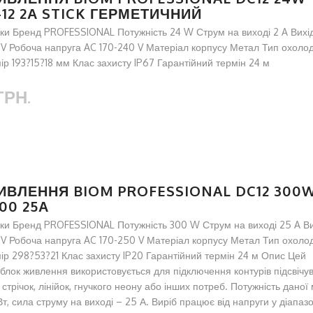
-12 2А STICK ГЕРМЕТИЧНИЙ
ки Бренд PROFESSIONAL Потужність 24 W Струм на виході 2 A Вихі
2V Робоча напруга AC 170-240 V Матеріал корпусу Метал Тип охоло
р 193?15?18 мм Клас захисту IP67 Гарантійний термін 24 м
ГРН.
ИВЛЕННЯ BIOM PROFESSIONAL DC12 300
300 25А
ки Бренд PROFESSIONAL Потужність 300 W Струм на виході 25 A В
2V Робоча напруга AC 170-250 V Матеріал корпусу Метал Тип охол
ір 298?53?21 Клас захисту IP20 Гарантійний термін 24 м Опис Цей
блок живлення використовується для підключення контурів підсвічув
 стрічок, лінійок, гнучкого неону або інших потреб. Потужність даної
т, сила струму на виході – 25 А. Виріб працює від напруги у діапазо