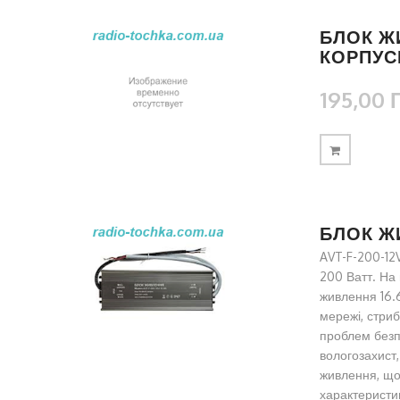
БЛОК Ж
КОРПУСІ
195,00 
БЛОК ЖИ
AVT-F-200-12
200 Ватт. На 
живлення 16.
мережі, стриб
проблем безпе
вологозахист
живлення, що 
характеристи