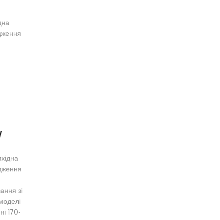
дна
дження
W
ихідна
одження
ання зі
 моделі
ні 170-