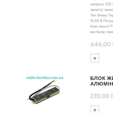
напруга: 220 
захисту: захи
Тип блоку: Ге
16.66 A Потуж
Клас якості:
мм Колір тов
644,00 
БЛОК ЖИ
АЛЮМІН
270,00 