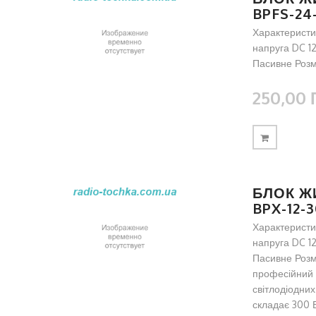
BPFS-24
Характеристи
напруга DC 1
Пасивне Розмі
250,00 
БЛОК Ж
BPX-12-
Характеристи
напруга DC 1
Пасивне Розм
професійний 
світлодіодних
складає 300 В