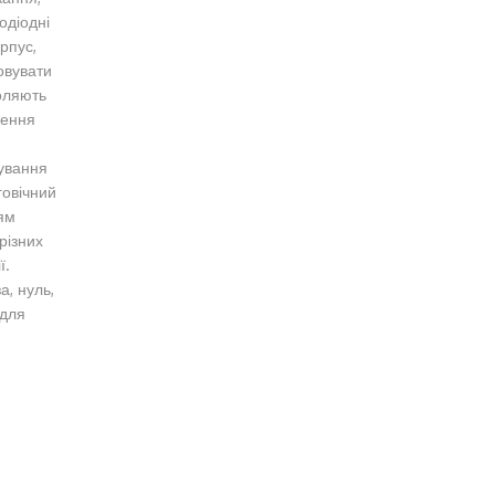
одіодні
рпус,
овувати
воляють
чення
сування
говічний
ням
різних
ї.
а, нуль,
 для