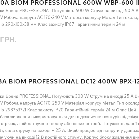
50A BIOM PROFESSIONAL 600W WBP-600 I
ки Бренд PROFESSIONAL Потужність 600 W Струм на виході 50 A В
2V Робоча напруга AC 170-240 V Матеріал корпусу Метал Тип охоло
ір 290х100х38 мм Клас захисту IP67 Гарантійний термін 24 м
 ГРН.
3А BIOM PROFESSIONAL DC12 400W BPX-12
ки Бренд PROFESSIONAL Потужність 300 W Струм на виході 25 A В
2V Робоча напруга AC 170-250 V Матеріал корпусу Метал Тип охол
ір 298?53?21 Клас захисту IP20 Гарантійний термін 24 м Опис Цей
блок живлення використовується для підключення контурів підсвічув
 стрічок, лінійок, гнучкого неону або інших потреб. Потужність даної
т, сила струму на виході – 25 А. Виріб працює від напруги у діапазо
ечуючи на виході 12 В постійного струму. Корпус блоку живлення в