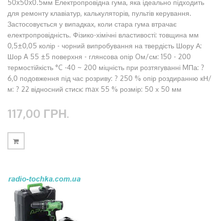
50x50x0.5мм Електропровідна гума, яка ідеально підходить
для ремонту клавіатур, калькуляторів, пультів керування.
Застосовується у випадках, коли стара гума втрачає
електропровідність. Фізико-хімічні властивості: товщина мм
0,5±0,05 колір - чорний випробування на твердість Шору А:
Шор A 55 ±5 поверхня - глянсова опір Oм/см: 150 - 200
термостійкість °C -40 ~ 200 міцність при розтягуванні MПа: ?
6,0 подовження під час розриву: ? 250 % опір роздиранню кН/
м: ? 22 відносний стиск: max 55 % розмір: 50 х 50 мм
117,00 ГРН.