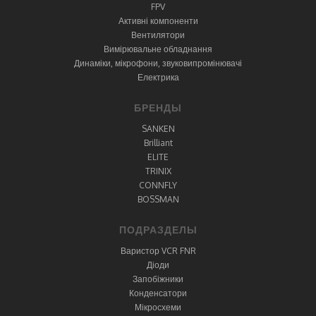
FPV
Активні компоненти
Вентилятори
Вимірювальне обладнання
Динаміки, мікрофони, звуковипромінювачі
Електрика
БРЕНДЫ
SANKEN
Brilliant
ELITE
TRINIX
CONNFLY
BOSSMAN
ПОДРАЗДЕЛЫ
Варистор VCR FNR
Діоди
Запобіжники
Конденсатори
Мікросхеми