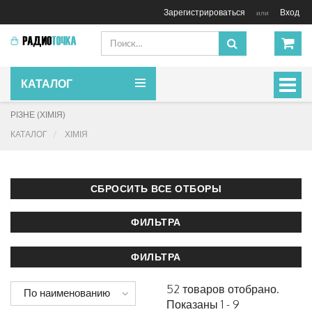
Зарегистрироваться
Вход
или
КАТАЛОГ
Включ
навиг
РІЗНЕ (ХІМІЯ)
КАТАЛОГ
ХІМІЯ
52 товаров отобрано.
По наименованию
Показаны 1 - 9