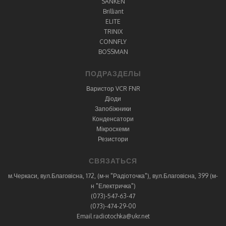
SANKEN
Brilliant
ELITE
TRINIX
CONNFLY
BOSSMAN
ПОДРАЗДЕЛЫ
Варистор VCR FNR
Діоди
Запобіжники
Конденсатори
Мікросхеми
Резистори
СВЯЗАТЬСЯ
м.Черкаси, вул.Благовісна, 172, (м-н "Радіоточка"), вул.Благовісна, 399 (м-
н "Електричка")
(073)-547-63-47
(073)-474-29-00
Email radiotochka@ukr.net