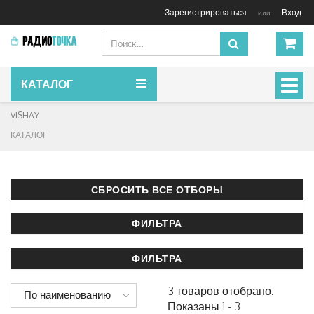
Зарегистрироваться
Вход
или
КАТАЛОГ
Включ
навиг
VISHAY
КАТАЛОГ
3 товаров отобрано.
По наименованию
Показаны 1 - 3