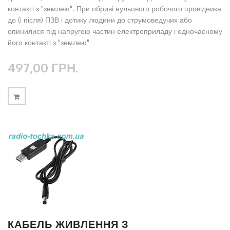
контакті з "землею". При обриві нульового робочого провідника
до (і після) ПЗВ і дотику людини до струмоведучих або
опинилися під напругою частин електроприладу і одночасному
його контакті з "землею"
497,00 ГРН.
КАБЕЛЬ ЖИВЛЕННЯ З