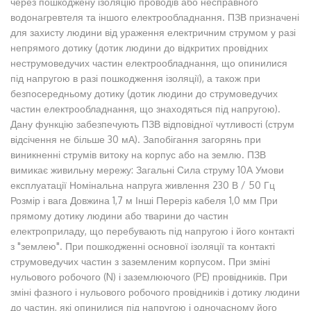
через пошкоджену ізоляцію проводів або несправного
водонагревтеля та іншого електрообладнання. ПЗВ призначені
для захисту людини від ураження електричним струмом у разі
непрямого дотику (дотик людини до відкритих провідних
неструмоведучих частин електрообладнання, що опинилися
під напругою в разі пошкодження ізоляції), а також при
безпосередньому дотику (дотик людини до струмоведучих
частин електрообладнання, що знаходяться під напругою).
Дану функцію забезпечують ПЗВ відповідної чутливості (струм
відсічення не більше 30 мА). Запобігання загорянь при
виникненні струмів витоку на корпус або на землю. ПЗВ
вимикає живильну мережу: Загальні Сила струму 10А Умови
експлуатації Номінальна напруга живлення 230 В / 50 Гц
Розмір і вага Довжина 1,7 м Інші Переріз кабеля 1,0 мм При
прямому дотику людини або тварини до частин
електроприладу, що перебувають під напругою і його контакті
з "землею". При пошкодженні основної ізоляції та контакті
струмоведучих частин з заземленим корпусом. При зміні
нульового робочого (N) і заземлюючого (PE) провідників. При
зміні фазного і нульового робочого провідників і дотику людини
до частин, які опинилися під напругою і одночасному його