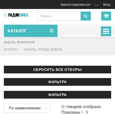
Зарегистрироваться
Вход
или
КАТАЛОГ
Включ
навиг
КАБЕЛЬ ЖИВЛЕННЯ
КАТАЛОГ
КАБЕЛЬ, ПРОВІД, ШЛЕЙФ
16 товаров отобрано.
По наименованию
Показаны 1 - 9