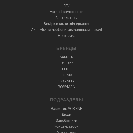
FPV
Активні компоненти
Вентилятори
Вимірювальне обладнання
Динаміки, мікрофони, звуковипромінювачі
Електрика
БРЕНДЫ
SANKEN
Brilliant
ELITE
TRINIX
CONNFLY
BOSSMAN
ПОДРАЗДЕЛЫ
Варистор VCR FNR
Діоди
Запобіжники
Конденсатори
Мікросхеми