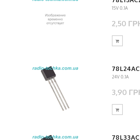
15V 0.1A
2,50 ГР
78L24A
24V 0.1A
3,90 ГР
78L33AC