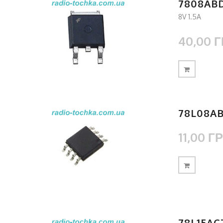
7808AB
8V 1.5A
40,00 Г
78L08A
11,00 ГР
78L15AC