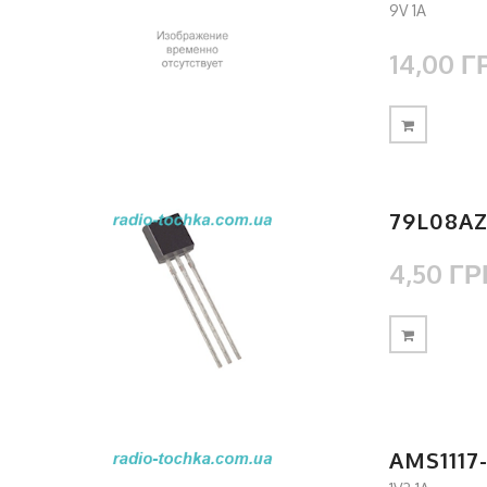
9V 1A
14,00 Г
79L08A
4,50 ГР
AMS1117-