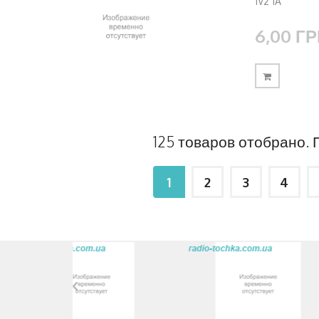
1V2 1A
6,00 ГР
125 товаров отобрано. П
1
2
3
4