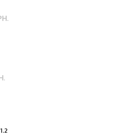
РН.
Z
Н.
1.2