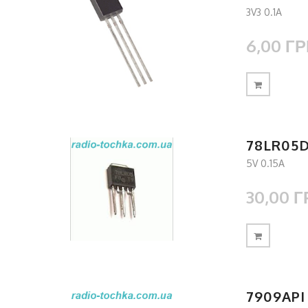
3V3 0.1A
6,00 ГР
78LR05
5V 0.15A
30,00 Г
7909API