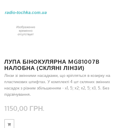
ЛУПА БІНОКУЛЯРНА MG81007B
НАЛОБНА (СКЛЯНІ ЛІНЗИ)
Лінзи зі змінними насадками, що кріпляться в козирку на
пластикових штифтах. У комплекті 4 шт скляних змінних
насадок з різним збільшенням - х1, 5; x2; x2, 5; x3, 5. Без
підсвічування.
1150,00 ГРН.