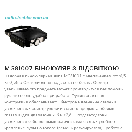
MG81007 БІНОКУЛЯР З ПІДСВІТКОЮ
Налобная бинокулярная лупа MG81007 с увеличением от: x1,5;
x3,0; x8,5 Светодиодная подсветка по бокам. Осмотр
увеличиваемого предмета может производиться без помощи
рук, что очень удобно при работе. Функциональная
конструкция обеспечивает: - быстрое изменение степени
увеличения, - осмотр увеличиваемого предмета обоими
глазами (для диапазона x1,8 и x2,6), - подсветку зоны
увеличения собственными источниками света, - удобное
крепление лупы на голове (ремень регулируется), - работу с