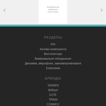
РАЗДЕЛЫ
FPV
Активні компоненти
Вентилятори
Вимірювальне обладнання
Динаміки, мікрофони, звуковипромінювачі
Електрика
БРЕНДЫ
SANKEN
Brilliant
ELITE
TRINIX
CONNFLY