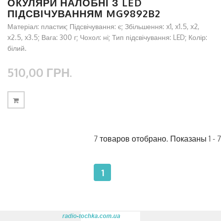
ОКУЛЯРИ НАЛОБНІ З LED
ПІДСВІЧУВАННЯМ MG9892B2
Матеріал: пластик; Підсвічування: є; Збільшення: x1, x1.5, x2,
x2.5, x3.5; Вага: 300 г; Чохол: ні; Тип підсвічування: LED; Колір:
білий.
510,00 ГРН.
7 товаров отобрано. Показаны 1 - 7
1