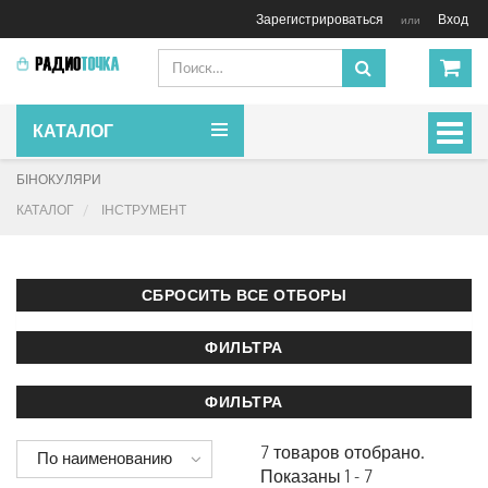
Зарегистрироваться
Вход
или
КАТАЛОГ
Включ
навиг
БІНОКУЛЯРИ
КАТАЛОГ
ІНСТРУМЕНТ
7 товаров отобрано.
По наименованию
Показаны 1 - 7