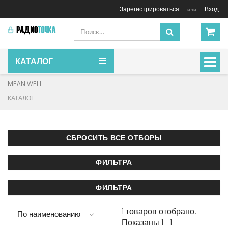
Зарегистрироваться
Вход
или
КАТАЛОГ
Включ
навиг
MEAN WELL
КАТАЛОГ
1 товаров отобрано.
По наименованию
Показаны 1 - 1