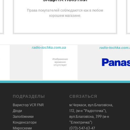
Права покупателей соблюдаются как в любом
хорошем магазине.
ПОДРАЗДЕЛЫ
СВЯЗАТЬСЯ
Варистор VCR FNR
м.Черкаси, вул.Благовісна,
Діоди
172, (м-н "Радіоточка"),
Запобіжники
вул.Благовісна, 399 (м-н
Конденсатори
"Електричка")
Мікросхеми
(073)-547-63-47