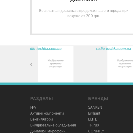
Бесплатная доставка в пределах нашего города при
покупке от 200 грн.
РАЗДЕЛЫ
БРЕНДЫ
FPV
SANKEN
Активні компоненти
Brilliant
Вентилятори
ELITE
Вимірювальне обладнання
TRINIX
Динаміки, мікрофони,
CONNFLY