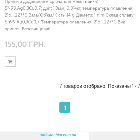
Припій з додаванням срібла для мякої пайки:
SN99,Ag0.3Cu0.7; дріт; 1,0мм; 0,014кг; температура плавлення:
216...227°C Вага/Об’єм/К-сть: 14 g Діаметр: 1 mm Склад сплаву:
Sn99,Ag0,3Cu0,7 Температура плавлення: 216...227°C Вид
припоя: Безсвинцевий
155,00 ГРН.
7 товаров отобрано. Показаны 1 - 7
1