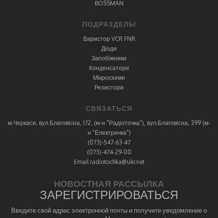
BOSSMAN
ПОДРАЗДЕЛЫ
Варистор VCR FNR
Діоди
Запобіжники
Конденсатори
Мікросхеми
Резистори
СВЯЗАТЬСЯ
м.Черкаси, вул.Благовісна, 172, (м-н "Радіоточка"), вул.Благовісна, 399 (м-
н "Електричка")
(073)-547-63-47
(073)-474-29-00
Email radiotochka@ukr.net
НОВОСТНАЯ РАССЫЛКА
ЗАРЕГИСТРИРОВАТЬСЯ
Введите свой адрес электронной почты и получите уведомление о