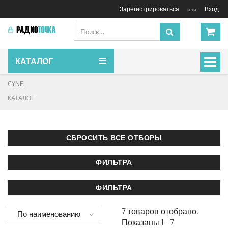
Зарегистрироваться
Вход
или
КАТАЛОГ
Включ
навиг
CYNEL
КАТАЛОГ
7 товаров отобрано.
По наименованию
Показаны 1 - 7