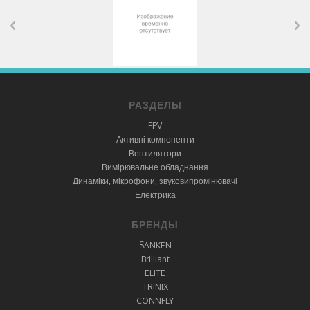
РАЗДЕЛЫ
FPV
Активні компоненти
Вентилятори
Вимірювальне обладнання
Динаміки, мікрофони, звуковипромінювачі
Електрика
БРЕНДЫ
SANKEN
Brilliant
ELITE
TRINIX
CONNFLY