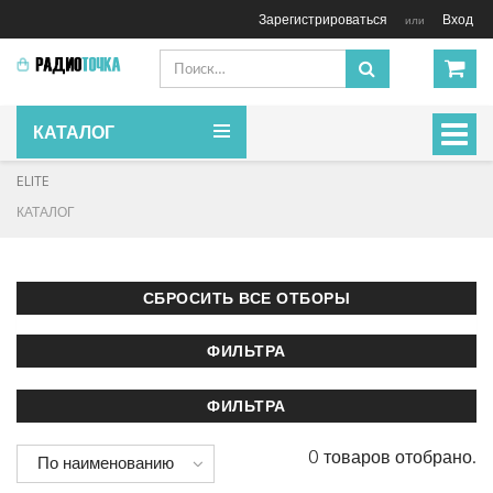
Зарегистрироваться
Вход
или
КАТАЛОГ
Включ
навиг
ELITE
КАТАЛОГ
0 товаров отобрано.
По наименованию