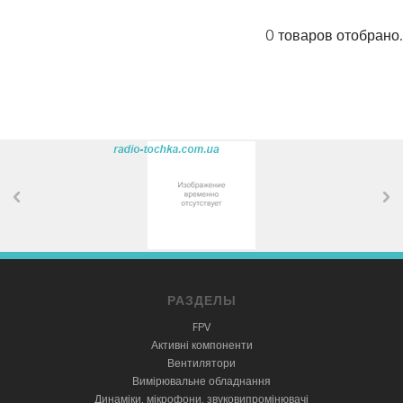
0 товаров отобрано.
РАЗДЕЛЫ
FPV
Активні компоненти
Вентилятори
Вимірювальне обладнання
Динаміки, мікрофони, звуковипромінювачі