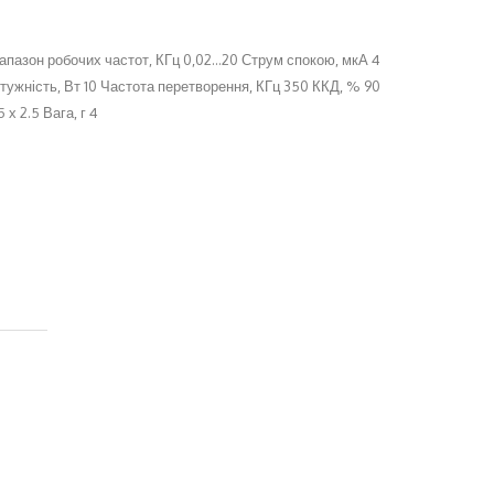
апазон робочих частот, КГц 0,02...20 Струм спокою, мкА 4
тужність, Вт 10 Частота перетворення, КГц 350 ККД, % 90
х 2.5 Вага, г 4